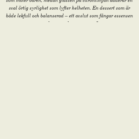
som möter bären, medan glassen på citrontimjan adderar en
sval örtig syrlighet som lyfter helheten. En dessert som är
både lekfull och balanserad – ett avslut som fångar essensen
av den svenska sommaren.”
The Less Ordinary Summer Dinner Menu 795 kr
The Winepackage 595 kr
The Winepackage De Luxe 995 kr
LÄGG GÄRNA TILL…
MEJERIET
”DEN HVIDE DAME”
En vitmögelost från Troldhede Mejeri med härlig smörighet och fin balans