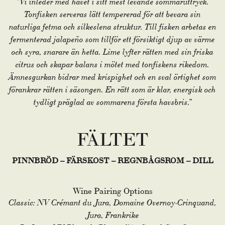
”Vi inleder med havet i sitt mest levande sommaruttryck.
Tonfisken serveras lätt tempererad för att bevara sin
naturliga fetma och silkeslena struktur. Till fisken arbetas en
fermenterad jalapeño som tillför ett försiktigt djup av värme
och syra, snarare än hetta. Lime lyfter rätten med sin friska
citrus och skapar balans i mötet med tonfiskens rikedom.
Ämnesgurkan bidrar med krispighet och en sval örtighet som
förankrar rätten i säsongen. En rätt som är klar, energisk och
tydligt präglad av sommarens första havsbris.”
FÄLTET
PINNBRÖD – FÄRSKOST – REGNBÅGSROM – DILL
Wine Pairing Options
Classic: NV Crémant du Jura, Domaine Overnoy-Crinquand,
Jura, Frankrike