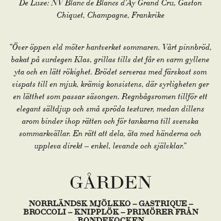
De Luxe: NV Blanc de Blancs d’Ay Grand Cru, Gaston
Chiquet, Champagne, Frankrike
”Över öppen eld möter hantverket sommaren. Vårt pinnbröd,
bakat på surdegen Klas, grillas tills det får en varm gyllene
yta och en lätt rökighet. Brödet serveras med färskost som
vispats till en mjuk, krämig konsistens, där syrligheten ger
en lätthet som passar säsongen. Regnbågsromen tillför ett
elegant sältdjup och små spröda texturer, medan dillens
arom binder ihop rätten och för tankarna till svenska
sommarkvällar. En rätt att dela, äta med händerna och
uppleva direkt – enkel, levande och självklar.”
GÅRDEN
NORRLÄNDSK MJÖLKKO – GASTRIQUE –
BROCCOLI – KNIPPLÖK – PRIMÖRER FRÅN
BONDEKOCKEN