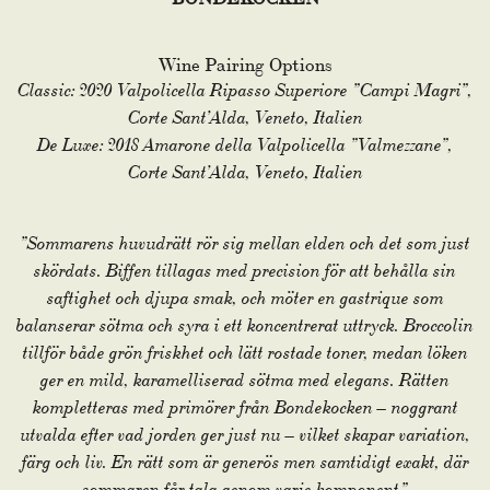
Wine Pairing Options
Classic: 2020 Valpolicella Ripasso Superiore ”Campi Magri”,
Corte Sant’Alda, Veneto, Italien
De Luxe: 2018 Amarone della Valpolicella ”Valmezzane”,
Corte Sant’Alda, Veneto, Italien
”Sommarens huvudrätt rör sig mellan elden och det som just
skördats. Biffen tillagas med precision för att behålla sin
saftighet och djupa smak, och möter en gastrique som
balanserar sötma och syra i ett koncentrerat uttryck. Broccolin
tillför både grön friskhet och lätt rostade toner, medan löken
ger en mild, karamelliserad sötma med elegans. Rätten
kompletteras med primörer från Bondekocken – noggrant
utvalda efter vad jorden ger just nu – vilket skapar variation,
färg och liv. En rätt som är generös men samtidigt exakt, där
sommaren får tala genom varje komponent.”