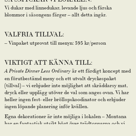
Vi dukar med linnedukar, levande ljus och färska
blommor i säsongens färger – allt detta ingår.
VALFRIA TILLVAL:
– Vinpaket utprovat till menyn: 595 kr/person
VIKTIGT ATT KÄNNA TILL:
är ett färdigt koncept med
A Private Dinner Less Ordinary
en förutbestämd meny och ett utvalt dryckespaket
(tillval) – vi erbjuder inte möjlighet att skräddarsy mat,
dryck eller upplägg utöver de val som anges ovan. Vi har
heller ingen fest- eller bröllopskoodinator och erbjuder
ingen löpande planering inför kvällen.
Egna dekorationer är inte möjliga i lokalen – Montana
har en fantastisk utsikt högt över trädtopparna och vi
smyckar lokalen för en härlig festkväll, så ni kan luta er