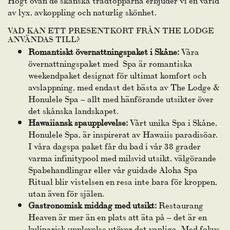
av lyx, avkoppling och naturlig skönhet.
VAD KAN ETT PRESENTKORT FRÅN THE LODGE
ANVÄNDAS TILL?
Romantiskt övernattningspaket i Skåne:
Våra
övernattningspaket med Spa
är romantiska
weekendpaket designat för ultimat komfort och
avslappning, med endast det bästa av The Lodge &
Honulele Spa – allt med hänförande utsikter över
det skånska landskapet.
Hawaiiansk spaupplevelse:
Vårt unika
Spa i Skåne
,
Honulele Spa, är inspirerat av Hawaiis paradisöar.
I våra dagspa paket får du bad i vår 38 grader
varma infinitypool med milsvid utsikt, välgörande
Spabehandlingar eller vår guidade Aloha Spa
Ritual blir vistelsen en resa inte bara för kroppen,
utan även för själen.
Gastronomisk middag med utsikt:
Restaurang
Heaven
är mer än en plats att äta på – det är en
kulinarisk upplevelse utöver det vanliga. Med fokus