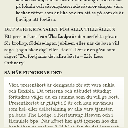
på lokala och säsongsbaserade råvaror skapar våra
kockar rätter som är lika vackra att se på som de är
ljuvliga att förtära.
DET PERFEKTA VALET FÖR ALLA TILLFÄLLEN
Ett presentkort från
The Lodge
är den perfekta gåvan
för bröllop, födelsedagar, jubileer, eller när du bara vill
säga ”jag älskar dig” eller ”tack”. Det är en gåva som
säger: ”Du förtjänar det allra bästa – Life Less
Ordinary.”
SÅ HÄR FUNGERAR DET:
Våra presentkort är designade för att vara enkla
och flexibla. Då priserna och utbudet ständigt
förändras väljer du en summa som du vill ge bort.
Presentkortet är giltigt i 2 år och kan användas
som hel- eller delbetalning av alla våra tjänster,
på både The Lodge, i Restaurang Heaven och i
Honulele Spa. När köpet har gått igenom hos din
bank (kan ta mellan 0-24 h) så får du det levererat