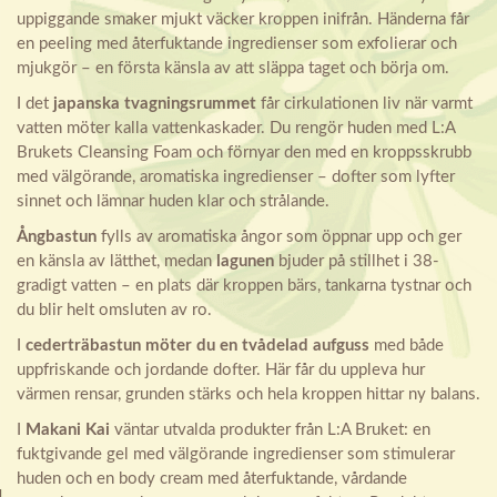
uppiggande smaker mjukt väcker kroppen inifrån. Händerna får
en peeling med återfuktande ingredienser som exfolierar och
mjukgör – en första känsla av att släppa taget och börja om.
I det
japanska tvagningsrummet
får cirkulationen liv när varmt
vatten möter kalla vattenkaskader. Du rengör huden med L:A
Brukets Cleansing Foam och förnyar den med en kroppsskrubb
med välgörande, aromatiska ingredienser – dofter som lyfter
sinnet och lämnar huden klar och strålande.
Ångbastun
fylls av aromatiska ångor som öppnar upp och ger
en känsla av lätthet, medan
lagunen
bjuder på stillhet i 38-
gradigt vatten – en plats där kroppen bärs, tankarna tystnar och
du blir helt omsluten av ro.
I
cederträbastun möter du en tvådelad aufguss
med både
uppfriskande och jordande dofter. Här får du uppleva hur
värmen rensar, grunden stärks och hela kroppen hittar ny balans.
I
Makani Kai
väntar utvalda produkter från L:A Bruket: en
fuktgivande gel med välgörande ingredienser som stimulerar
huden och en body cream med återfuktande, vårdande