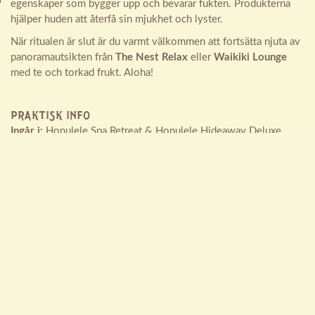
egenskaper som bygger upp och bevarar fukten. Produkterna
hjälper huden att återfå sin mjukhet och lyster.
När ritualen är slut är du varmt välkommen att fortsätta njuta av
panoramautsikten från
The Nest Relax
eller
Waikiki Lounge
med te och torkad frukt. Aloha!
PRAKTISK INFO
Ingår i:
Honulele Spa Retreat & Honulele Hideaway Deluxe
(övernattningspaket). Du kan lägga till ritualen för 595 kr om du
har bokat övernattningspaketet The Treetop Escape eller vårt
Day Spa paket.
Tid:
ca 1,5 timme
(Om du önskar boka både behandling och vår Aloha Spa Ritual
under din vistelse så rekommenderar vi dig att boka det ena på
avresedagen för att få ut så mycket som möjligt av din
upplevelse).
OBS! Ändringar i utbudet av produkter och innehåller i våra olika stationer kan