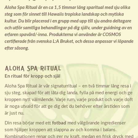
Aloha Spa Ritual är en ca 1,5 timmar lång sparitual med sju olika
steg som för sinnet till Hawaiis tropiska landskap och mytiska
kultur. Du blir placerad i en grupp med upp till sju andra deltagare
och utför samtliga behandlingar på dig själv, under guidning av en
erfaren spavärd/-inna. Produkterna vi använder är COSMOS
certifierade från svenska L:A Bruket, och dessa anpassar vi löpande
efter säsong.
ALOHA SPA RITUAL
En ritual för kropp och själ
Aloha Spa Ritual är vår signaturritual – en två timmar lång resa i
sju steg, skapad för att låta dig landa, fylla på med energi och ge
kroppen nytt välmående. Varje rum, varje produkt och varje doft
är noga utvald för att ge dig det du behöver efter årstiden som
är just nu.
Din resa börjar med ett
fotbad
med välgörande ingredienser
som hjälper kroppen att slappna av och komma i balans.
Kombinationen renar och ger ny kraft, medan en frisk dryck med