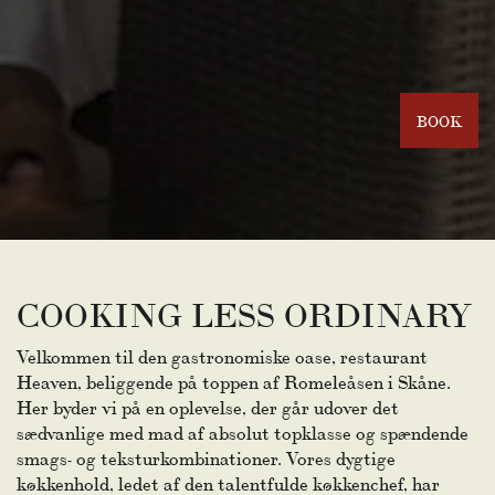
BOOK
COOKING LESS ORDINARY
Velkommen til den gastronomiske oase, restaurant
Heaven, beliggende på toppen af Romeleåsen i Skåne.
Her byder vi på en oplevelse, der går udover det
sædvanlige med mad af absolut topklasse og spændende
smags- og teksturkombinationer. Vores dygtige
køkkenhold, ledet af den talentfulde køkkenchef, har