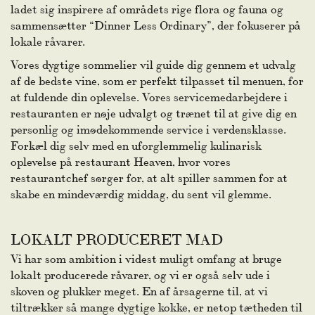
ladet sig inspirere af områdets rige flora og fauna og
sammensætter “Dinner Less Ordinary”, der fokuserer på
lokale råvarer.
Vores dygtige sommelier vil guide dig gennem et udvalg
af de bedste vine, som er perfekt tilpasset til menuen, for
at fuldende din oplevelse. Vores servicemedarbejdere i
restauranten er nøje udvalgt og trænet til at give dig en
personlig og imødekommende service i verdensklasse.
Forkæl dig selv med en uforglemmelig kulinarisk
oplevelse på restaurant Heaven, hvor vores
restaurantchef sørger for, at alt spiller sammen for at
skabe en mindeværdig middag, du sent vil glemme.
LOKALT PRODUCERET MAD
Vi har som ambition i videst muligt omfang at bruge
lokalt producerede råvarer, og vi er også selv ude i
skoven og plukker meget. En af årsagerne til, at vi
tiltrækker så mange dygtige kokke, er netop tætheden til