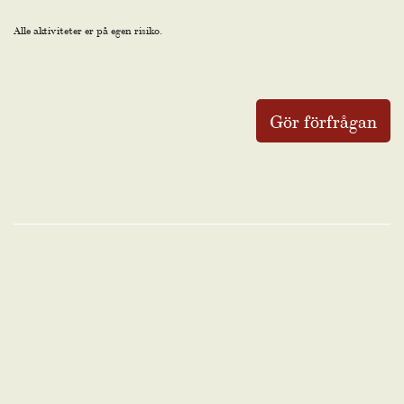
Alle aktiviteter er på egen risiko.
Gör förfrågan
KONFERENCE
KONFERENCEBOOKING
TAKE A VISUAL TOUR AT THE LODGE!
AKTIVITETER
EVENTYR & OUTDOOR:
BUESKYDNING