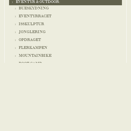
EVENTYR & OUTDOOR:
BUESKYDNING
EVENTYRRACET
ISSKULPTUR
JONGLERING
OPDRAGET
FLERKAMPEN
MOUNTAINBIKE
BOOT CAMP
TROLLEY CYKLING
GRUPPUTVECKLING I FÅRHAGEN
AFPRØVNINGER & INDOOR:
DA VINCIS BOX
MINDFULNESS AT THE TOP
LEDARSKAP I UTVECKLING
UNDGÅ SMERTER – KIROPRAKTORENS BEDSTE
TIPS!
SJUNG DIG LYCKLIG!