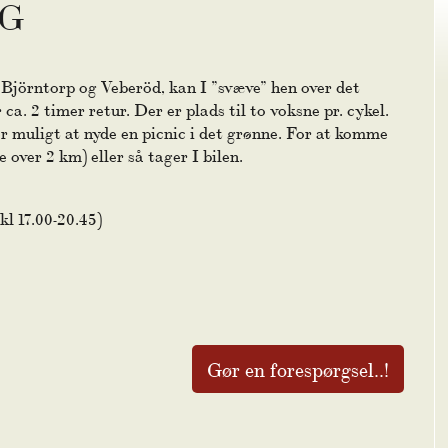
NG
jörntorp og Veberöd, kan I ”svæve” hen over det
a. 2 timer retur. Der er plads til to voksne pr. cykel.
er muligt at nyde en picnic i det grønne. For at komme
e over 2 km) eller så tager I bilen.
 kl 17.00-20.45)
Gør en forespørgsel..!