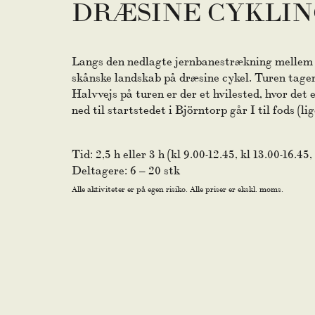
DRÆSINE CYKLI
Langs den nedlagte jernbanestrækning mellem B
skånske landskab på dræsine cykel. Turen tager c
Halvvejs på turen er der et hvilested, hvor det 
ned til startstedet i Björntorp går I til fods (lig
Tid: 2,5 h eller 3 h (kl 9.00-12.45, kl 13.00-16.45,
Deltagere: 6 – 20 stk
Alle aktiviteter er på egen risiko. Alle priser er ekskl. moms.