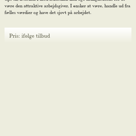
være den attraktive arbejdsgiver, I ønsker at være, handle ud fra
fælles værdier og have det sjovt på arbejdet.
Pris: ifølge tilbud
Tid: ca 45 min–2 timer afhængig af aktivitet
Vi har flere forskellige professionelle foredragsholdere tilknyttet
og fortæller gerne mere!
Alle aktiviteter sker på eget ansvar. Alle priser er ekskl. moms.