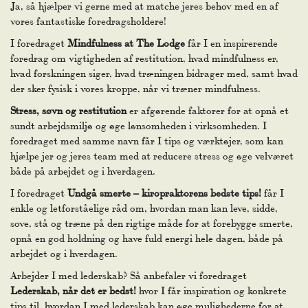
Ja, så hjælper vi gerne med at matche jeres behov med en af
vores fantastiske foredragsholdere!
I foredraget
Mindfulness at The Lodge
får I en inspirerende
foredrag om vigtigheden af restitution, hvad mindfulness er,
hvad forskningen siger, hvad træningen bidrager med, samt hvad
der sker fysisk i vores kroppe, når vi træner mindfulness.
Stress, søvn og restitution
er afgørende faktorer for at opnå et
sundt arbejdsmiljø og øge lønsomheden i virksomheden. I
foredraget med samme navn får I tips og værktøjer, som kan
hjælpe jer og jeres team med at reducere stress og øge velværet
både på arbejdet og i hverdagen.
I foredraget
Undgå smerte – kiropraktorens bedste tips!
får I
enkle og letforståelige råd om, hvordan man kan leve, sidde,
sove, stå og træne på den rigtige måde for at forebygge smerte,
opnå en god holdning og have fuld energi hele dagen, både på
arbejdet og i hverdagen.
Arbejder I med lederskab? Så anbefaler vi foredraget
Lederskab, når det er bedst!
hvor I får inspiration og konkrete
tips til, hvordan I med lederskab kan øge mulighederne for at